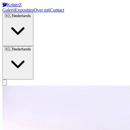
KritterZ
Galerij
Exposities
Over mij
Contact
🇳🇱
Nederlands
🇳🇱
Nederlands
Open main menu