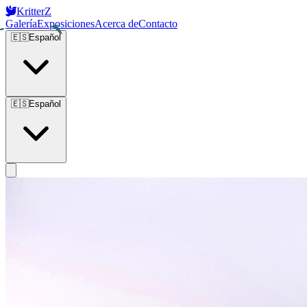
KritterZ
Galería
Exposiciones
Acerca de
Contacto
🇪🇸
Español
🇪🇸
Español
Open main menu